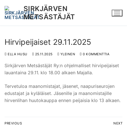
Hyppää
SIRKJÄRVEN
sisältöön
METSÄSTÄJÄT
Hirvipeijaiset 29.11.2025
ELLA HUSU
25.11.2025
YLEINEN
0 KOMMENTTIA
Sirkjärven Metsästäjät Ry:n ohjelmalliset hirvipeijaiset
lauantaina 29.11. klo 18.00 alkaen Majalla.
Tervetuloa maanomistajat, jäsenet, naapuriseurojen
edustajat ja kyläläiset. Jäsenille ja maanomistajille
hirvenlihan huutokauppa ennen peijaisia klo 13 alkaen.
Artikkelien
PREVIOUS
NEXT