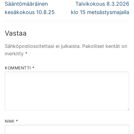
selaus
Previous
Next
Sääntömääräinen
Talvikokous 8.3.2026
post:
post:
kesäkokous 10.8.25
klo 15 metsästysmajalla
Vastaa
Sähköpostiosoitettasi ei julkaista.
Pakolliset kentät on
merkitty
*
KOMMENTTI
*
NIMI
*