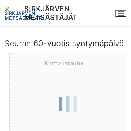
Hyppää
SIRKJÄRVEN
sisältöön
METSÄSTÄJÄT
Seuran 60-vuotis syntymäpäivä
Kartta latautuu...