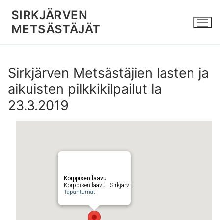
Hyppää
SIRKJÄRVEN
sisältöön
METSÄSTÄJÄT
Sirkjärven Metsästäjien lasten ja
aikuisten pilkkikilpailut la
23.3.2019
Korppisen laavu
Korppisen laavu - Sirkjärvi
Tapahtumat