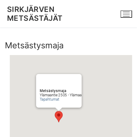
Hyppää
SIRKJÄRVEN
sisältöön
METSÄSTÄJÄT
Metsästysmaja
Metsästysmaja
Ylämaantie 2505 - Ylämaa
Tapahtumat