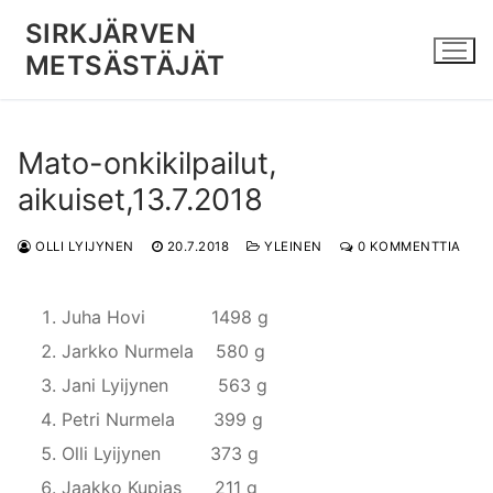
Hyppää
SIRKJÄRVEN
sisältöön
METSÄSTÄJÄT
Mato-onkikilpailut,
aikuiset,13.7.2018
OLLI LYIJYNEN
20.7.2018
YLEINEN
0 KOMMENTTIA
Juha Hovi 1498 g
Jarkko Nurmela 580 g
Jani Lyijynen 563 g
Petri Nurmela 399 g
Olli Lyijynen 373 g
Jaakko Kupias 211 g