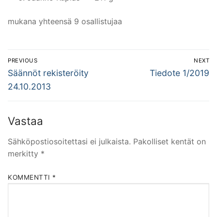
mukana yhteensä 9 osallistujaa
Artikkelien
PREVIOUS
NEXT
selaus
Previous
Next
Säännöt rekisteröity
Tiedote 1/2019
post:
post:
24.10.2013
Vastaa
Sähköpostiosoitettasi ei julkaista.
Pakolliset kentät on
merkitty
*
KOMMENTTI
*