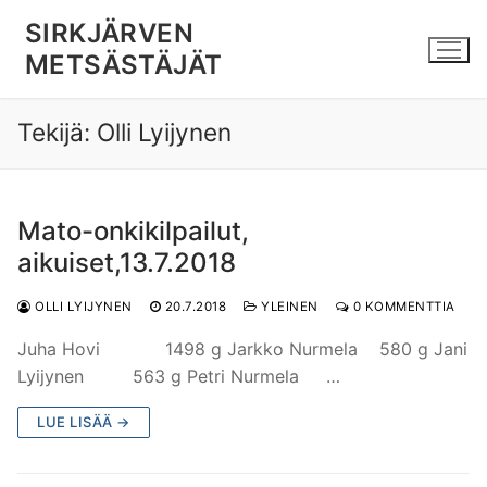
Hyppää
SIRKJÄRVEN
sisältöön
METSÄSTÄJÄT
Tekijä:
Olli Lyijynen
Mato-onkikilpailut,
aikuiset,13.7.2018
OLLI LYIJYNEN
20.7.2018
YLEINEN
0 KOMMENTTIA
Juha Hovi 1498 g Jarkko Nurmela 580 g Jani
Lyijynen 563 g Petri Nurmela …
LUE LISÄÄ →