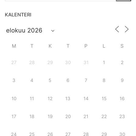
KALENTERI
M
T
K
T
P
L
S
27
28
29
30
31
1
2
3
4
5
6
7
8
9
10
11
12
13
14
15
16
17
18
19
20
21
22
23
24
25
26
27
28
29
30